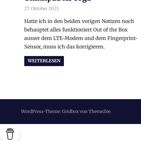
27. Oktober 2023
arnoldschiller
Allgemein
Hatte ich in den beiden vorigen Notizen noch
behauptet alles funktioniert Out of the Box
ausser dem LTE-Modem und dem Fingerprint-
Sensor, muss ich das korrigieren.
WEITERLESEN
WordPress-Theme: Gridbox von ThemeZee.