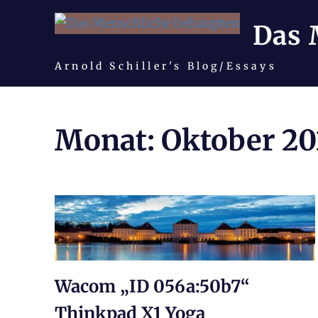
Das 
Arnold Schiller's Blog/Essays
Zum
Inhalt
Monat:
Oktober 20
springen
Wacom „ID 056a:50b7“
Thinkpad X1 Yoga