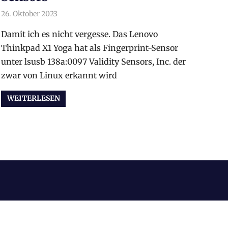
26. Oktober 2023
arnoldschiller
Allgemein
Damit ich es nicht vergesse. Das Lenovo
Thinkpad X1 Yoga hat als Fingerprint-Sensor
unter lsusb 138a:0097 Validity Sensors, Inc. der
zwar von Linux erkannt wird
WEITERLESEN