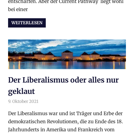
entschärfen. Aber der Current Pathway liegt wohl
bei einer
WEITERLESEN
Der Liberalismus oder alles nur
geklaut
9. Oktober 2021
arnoldschiller
Allgemein
Der Liberalismus war und ist Träger und Erbe der
demokrati­schen Revolutionen, die zu Ende des 18.
Jahrhunderts in Ameri­ka und Frankreich vom