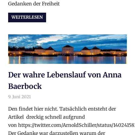
Gedanken der Freiheit
WEITERLESEN
Der wahre Lebenslauf von Anna
Baerbock
9. Juni 2021
arnoldschiller
Allgemein
Den findet hier nicht. Tatsächlich entsteht der
Artikel dreckig schnell aufgrund
von https://twitter.com/ArnoldSchiller/status/140241
Der Gedanke war darzustellen warum der