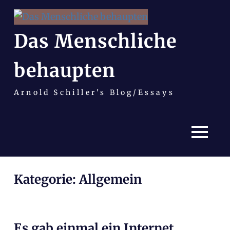
Das Menschliche
behaupten
Arnold Schiller's Blog/Essays
MENÜ
Zum
Kategorie:
Allgemein
Inhalt
springen
Es gab einmal ein Internet