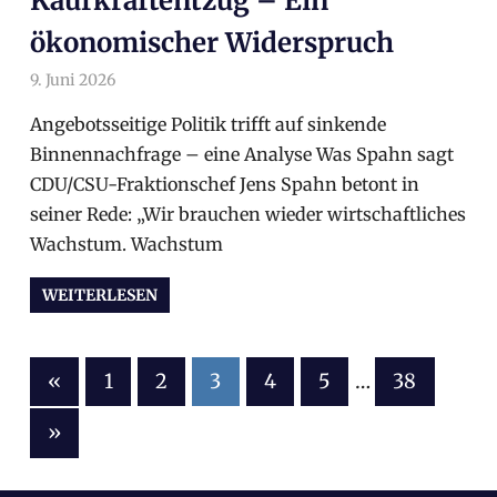
Kaufkraftentzug – Ein
ökonomischer Widerspruch
9. Juni 2026
arnoldschiller
Allgemein
Angebotsseitige Politik trifft auf sinkende
Binnennachfrage – eine Analyse Was Spahn sagt
CDU/CSU-Fraktionschef Jens Spahn betont in
seiner Rede: „Wir brauchen wieder wirtschaftliches
Wachstum. Wachstum
WEITERLESEN
«
Vorherige
1
2
3
4
5
…
38
Beiträge
Seitennummerierung
Nächste
»
Beiträge
der