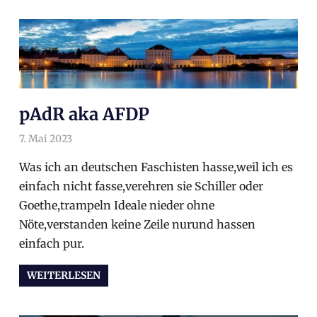
pAdR aka AFDP
7. Mai 2023
arnoldschiller
Allgemein
,
Gesellschaft
,
Politik
Was ich an deutschen Faschisten hasse,weil ich es
einfach nicht fasse,verehren sie Schiller oder
Goethe,trampeln Ideale nieder ohne
Nöte,verstanden keine Zeile nurund hassen
einfach pur.
WEITERLESEN