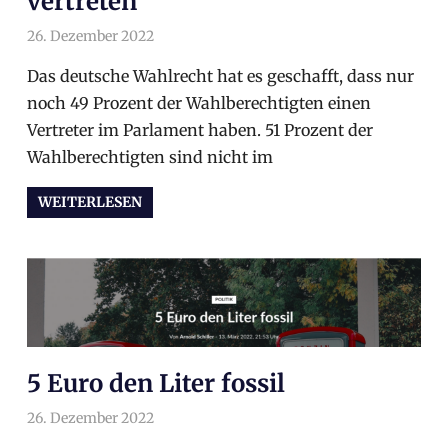
vertreten
26. Dezember 2022
arnoldschiller
Gesellschaft
,
Politik
Das deutsche Wahlrecht hat es geschafft, dass nur
noch 49 Prozent der Wahlberechtigten einen
Vertreter im Parlament haben. 51 Prozent der
Wahlberechtigten sind nicht im
WEITERLESEN
5 Euro den Liter fossil
26. Dezember 2022
arnoldschiller
Gesellschaft
,
Politik