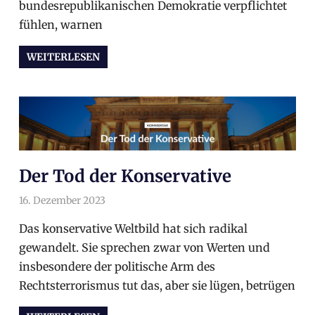
bundesrepublikanischen Demokratie verpflichtet
fühlen, warnen
WEITERLESEN
Der Tod der Konservative
16. Dezember 2023
arnoldschiller
Allgemein
,
Gesellschaft
,
Politik
,
Politik
Das konservative Weltbild hat sich radikal
gewandelt. Sie sprechen zwar von Werten und
insbesondere der politische Arm des
Rechtsterrorismus tut das, aber sie lügen, betrügen