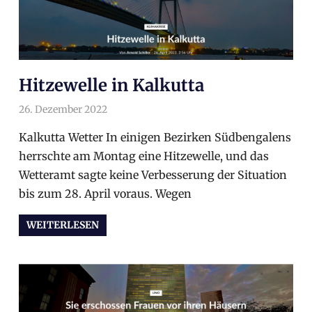
Hitzewelle in Kalkutta
26. Dezember 2022
arnoldschiller
Gesellschaft
,
Politik
,
Wirtschaft
Kalkutta Wetter In einigen Bezirken Südbengalens
herrschte am Montag eine Hitzewelle, und das
Wetteramt sagte keine Verbesserung der Situation
bis zum 28. April voraus. Wegen
WEITERLESEN