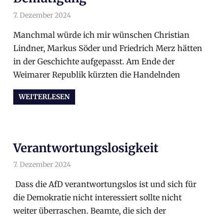
7. Dezember 2024
arnoldschiller
Politik
,
Politik
Manchmal würde ich mir wünschen Christian
Lindner, Markus Söder und Friedrich Merz hätten
in der Geschichte aufgepasst. Am Ende der
Weimarer Republik kürzten die Handelnden
WEITERLESEN
Verantwortungslosigkeit
7. Dezember 2024
arnoldschiller
Politik
,
Politik
Dass die AfD verantwortungslos ist und sich für
die Demokratie nicht interessiert sollte nicht
weiter überraschen. Beamte, die sich der