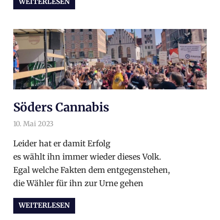
WEITERLESEN
Söders Cannabis
10. Mai 2023
arnoldschiller
Allgemein
,
Gesellschaft
,
Politik
,
Politik
Leider hat er damit Erfolg
es wählt ihn immer wieder dieses Volk.
Egal welche Fakten dem entgegenstehen,
die Wähler für ihn zur Urne gehen
WEITERLESEN