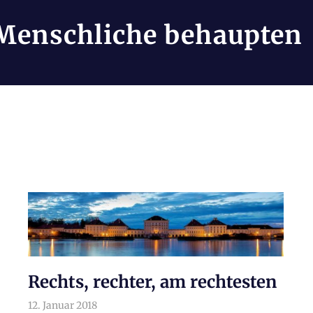
Menschliche behaupten
Rechts, rechter, am rechtesten
12. Januar 2018
arnoldschiller
Allgemein
,
Politik
,
Politik