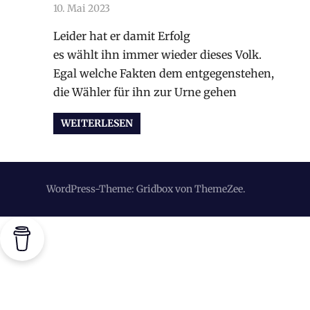
10. Mai 2023
arnoldschiller
Allgemein
,
Gesellschaft
,
Politik
,
Politik
Leider hat er damit Erfolg
es wählt ihn immer wieder dieses Volk.
Egal welche Fakten dem entgegenstehen,
die Wähler für ihn zur Urne gehen
WEITERLESEN
WordPress-Theme: Gridbox von ThemeZee.