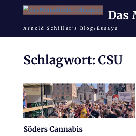
Das 
Arnold Schiller's Blog/Essays
Zum
Inhalt
Schlagwort:
CSU
springen
Söders Cannabis