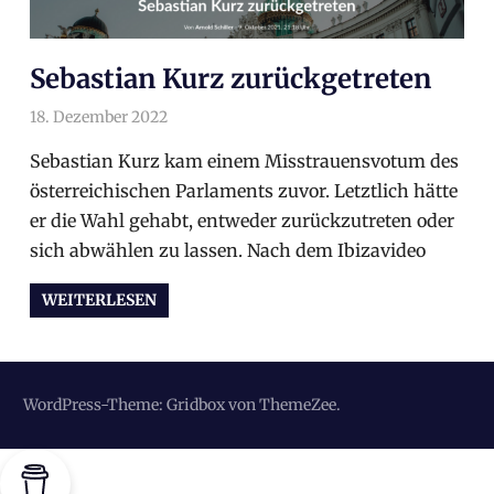
Sebastian Kurz zurückgetreten
18. Dezember 2022
arnoldschiller
Österreich
Sebastian Kurz kam einem Misstrauensvotum des
österreichischen Parlaments zuvor. Letztlich hätte
er die Wahl gehabt, entweder zurückzutreten oder
sich abwählen zu lassen. Nach dem Ibizavideo
WEITERLESEN
WordPress-Theme: Gridbox von ThemeZee.