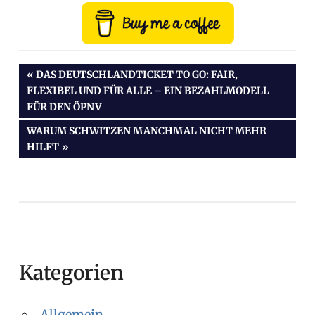
Beitragsnavigation
VORHERIGER
DAS DEUTSCHLANDTICKET TO GO: FAIR,
BEITRAG:
FLEXIBEL UND FÜR ALLE – EIN BEZAHLMODELL
FÜR DEN ÖPNV
NÄCHSTER
WARUM SCHWITZEN MANCHMAL NICHT MEHR
BEITRAG:
HILFT
Kategorien
Allgemein