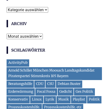
Themen
ARCHIV
Archiv
SCHLAGWÖRTER
ActivityPub
Arnold Schiller München Moosach Landtagskandidat
Piratenpartei Stimmkreis 105 Bayern
Beratungshilfe
CDU
CSU
Debian Buster
Erderwärmung
Focal Fossa
Gedicht
Ges Politik
Konservativ
Linux
Lyrik
Musik
Playlist
Politik
Prozesskostenhilfe.
Prozesskostenhilfe. etz