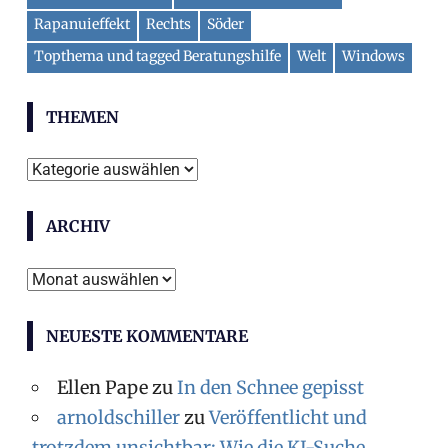
Rapanuieffekt
Rechts
Söder
Topthema und tagged Beratungshilfe
Welt
Windows
THEMEN
Themen
ARCHIV
Archiv
NEUESTE KOMMENTARE
Ellen Pape
zu
In den Schnee gepisst
arnoldschiller
zu
Veröffentlicht und
trotzdem unsichtbar: Wie die KI-Suche