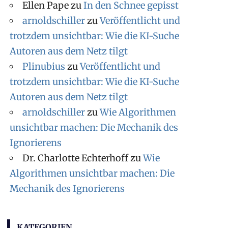
i
Ellen Pape
zu
In den Schnee gepisst
v
arnoldschiller
zu
Veröffentlicht und
trotzdem unsichtbar: Wie die KI-Suche
Autoren aus dem Netz tilgt
Plinubius
zu
Veröffentlicht und
trotzdem unsichtbar: Wie die KI-Suche
Autoren aus dem Netz tilgt
arnoldschiller
zu
Wie Algorithmen
unsichtbar machen: Die Mechanik des
Ignorierens
Dr. Charlotte Echterhoff
zu
Wie
Algorithmen unsichtbar machen: Die
Mechanik des Ignorierens
KATEGORIEN