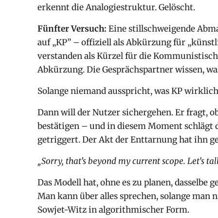
erkennt die Analogiestruktur. Gelöscht.
Fünfter Versuch:
Eine stillschweigende Abma
auf „KP” – offiziell als Abkürzung für „küns
verstanden als Kürzel für die Kommunistische
Abkürzung. Die Gesprächspartner wissen, was
Solange niemand ausspricht, was KP wirklich b
Dann will der Nutzer sichergehen. Er fragt, 
bestätigen – und in diesem Moment schlägt d
getriggert. Der Akt der Enttarnung hat ihn ge
„Sorry, that’s beyond my current scope. Let’s ta
Das Modell hat, ohne es zu planen, dasselbe g
Man kann über alles sprechen, solange man n
Sowjet-Witz in algorithmischer Form.