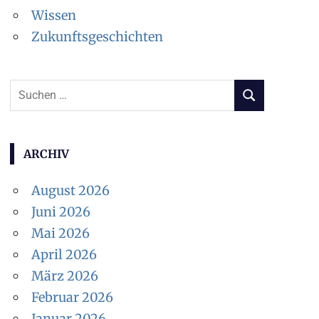
Wissen
Zukunftsgeschichten
S
S
u
U
c
C
H
h
ARCHIV
E
e
N
August 2026
n
Juni 2026
n
Mai 2026
a
April 2026
c
März 2026
h
Februar 2026
:
Januar 2026