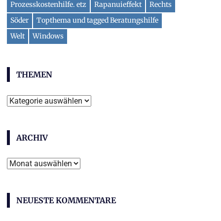
Prozesskostenhilfe. etz
Rapanuieffekt
Rechts
Söder
Topthema und tagged Beratungshilfe
Welt
Windows
THEMEN
T
h
e
ARCHIV
m
e
A
n
r
c
NEUESTE KOMMENTARE
h