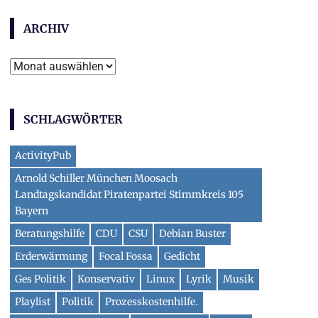
ARCHIV
Archiv
SCHLAGWÖRTER
ActivityPub
Arnold Schiller München Moosach
Landtagskandidat Piratenpartei Stimmkreis 105
Bayern
Beratungshilfe
CDU
CSU
Debian Buster
Erderwärmung
Focal Fossa
Gedicht
Ges Politik
Konservativ
Linux
Lyrik
Musik
Playlist
Politik
Prozesskostenhilfe.