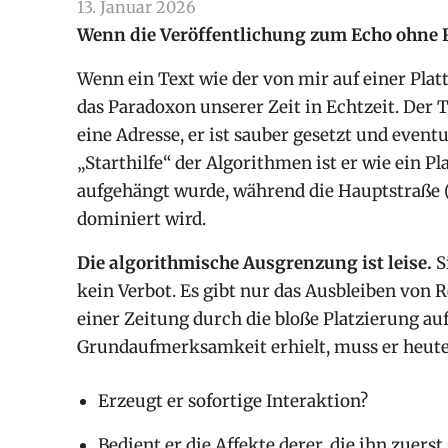
13. Januar 2026
arnoldschiller
Allgemein
Wenn die Veröffentlichung zum Echo ohne
Wenn ein Text wie der von mir auf einer Pla
das Paradoxon unserer Zeit in Echtzeit. Der Tex
eine Adresse, er ist sauber gesetzt und eventue
„Starthilfe“ der Algorithmen ist er wie ein Pl
aufgehängt wurde, während die Hauptstraße 
dominiert wird.
Die algorithmische Ausgrenzung ist leise.
S
kein Verbot. Es gibt nur das Ausbleiben von 
einer Zeitung durch die bloße Platzierung auf
Grundaufmerksamkeit erhielt, muss er heute e
Erzeugt er sofortige Interaktion?
Bedient er die Affekte derer, die ihn zuerst