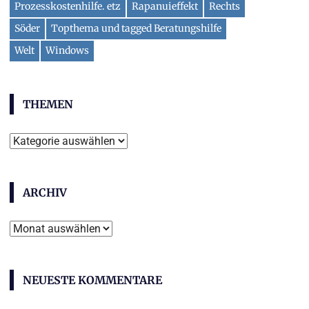
Prozesskostenhilfe. etz
Rapanuieffekt
Rechts
Söder
Topthema und tagged Beratungshilfe
Welt
Windows
THEMEN
Themen
ARCHIV
Archiv
NEUESTE KOMMENTARE