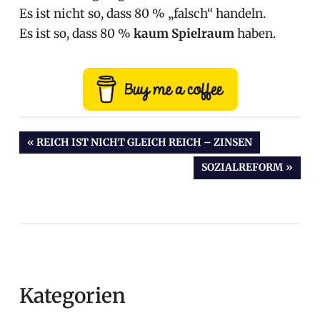
Es ist nicht so, dass 80 % „falsch“ handeln.
Es ist so, dass 80 %
kaum Spielraum
haben.
Beitragsnavigation
VORHERIGER
REICH IST NICHT GLEICH REICH – ZINSEN
BEITRAG:
NÄCHSTER
SOZIALREFORM
BEITRAG:
Kategorien