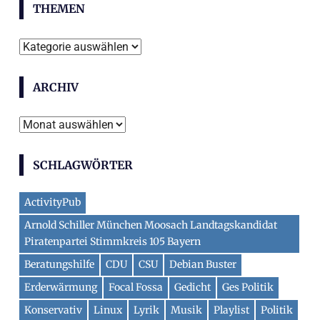
THEMEN
Themen
ARCHIV
Archiv
SCHLAGWÖRTER
ActivityPub
Arnold Schiller München Moosach Landtagskandidat
Piratenpartei Stimmkreis 105 Bayern
Beratungshilfe
CDU
CSU
Debian Buster
Erderwärmung
Focal Fossa
Gedicht
Ges Politik
Konservativ
Linux
Lyrik
Musik
Playlist
Politik