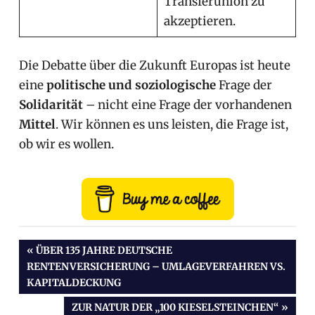
Transferunion zu
akzeptieren.
Die Debatte über die Zukunft Europas ist heute
eine
politische und soziologische
Frage der
Solidarität
– nicht eine Frage der vorhandenen
Mittel
. Wir können es uns leisten, die Frage ist,
ob wir es wollen.
Beitragsnavigation
VORHERIGER
ÜBER 135 JAHRE DEUTSCHE
BEITRAG:
RENTENVERSICHERUNG – UMLAGEVERFAHREN VS.
KAPITALDECKUNG
NÄCHSTER
ZUR NATUR DER „100 KIESELSTEINCHEN“