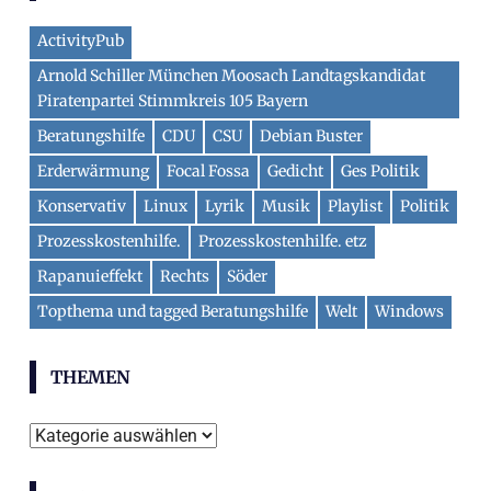
ActivityPub
Arnold Schiller München Moosach Landtagskandidat
Piratenpartei Stimmkreis 105 Bayern
Beratungshilfe
CDU
CSU
Debian Buster
Erderwärmung
Focal Fossa
Gedicht
Ges Politik
Konservativ
Linux
Lyrik
Musik
Playlist
Politik
Prozesskostenhilfe.
Prozesskostenhilfe. etz
Rapanuieffekt
Rechts
Söder
Topthema und tagged Beratungshilfe
Welt
Windows
THEMEN
Themen