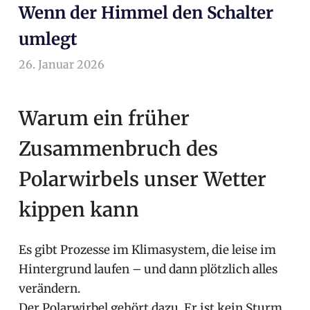
Wenn der Himmel den Schalter
umlegt
26. Januar 2026
arnoldschiller
Allgemein
Warum ein früher
Zusammenbruch des
Polarwirbels unser Wetter
kippen kann
Es gibt Prozesse im Klimasystem, die leise im
Hintergrund laufen – und dann plötzlich alles
verändern.
Der Polarwirbel gehört dazu. Er ist kein Sturm,