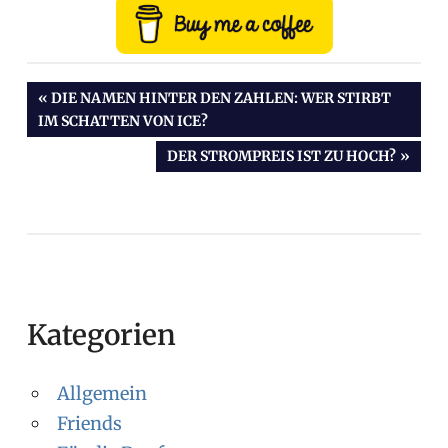
VORHERIGER
DIE NAMEN HINTER DEN ZAHLEN: WER STIRBT
IM SCHATTEN VON ICE?
BEITRAG:
Beitragsnavigation
NÄCHSTER
DER STROMPREIS IST ZU HOCH?
BEITRAG:
Kategorien
Allgemein
Friends