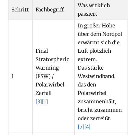
Was wirklich
Schritt
Fachbegriff
passiert
In großer Höhe
über dem Nordpol
erwärmt sich die
Final
Luft plötzlich
Stratospheric
extrem.
Warming
Das starke
1
(FSW) /
Westwindband,
Polarwirbel-
das den
Zerfall
Polarwirbel
[3]
[1]
zusammenhält,
bricht zusammen
oder zerreißt.
[7]
[4]