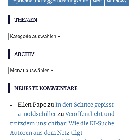
Topthema und tagged Beratungshilfe
Welt
Windows
THEMEN
T
h
ARCHIV
e
m
A
e
r
n
NEUESTE KOMMENTARE
c
h
Ellen Pape
zu
In den Schnee gepisst
i
arnoldschiller
zu
Veröffentlicht und
v
trotzdem unsichtbar: Wie die KI-Suche
Autoren aus dem Netz tilgt