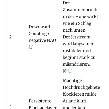
Der
Zusammenbruch
in der Höhe wirkt
wie ein Schlag
Downward
nach unten.
Coupling /
2
Der Jetstream
negative NAO
wird langsamer,
[1]
instabiler und
beginnt stark zu
mäandrieren.
[6]
[1]
Mächtige
Hochdruckgebiete
blockieren milde
Persistente
Atlantikluft
3
Blockadelagen
und lenken