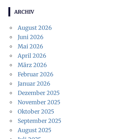
U
c
C
ARCHIV
H
h
E
e
August 2026
N
n
Juni 2026
n
Mai 2026
a
April 2026
c
März 2026
h
Februar 2026
:
Januar 2026
Dezember 2025
November 2025
Oktober 2025
September 2025
August 2025