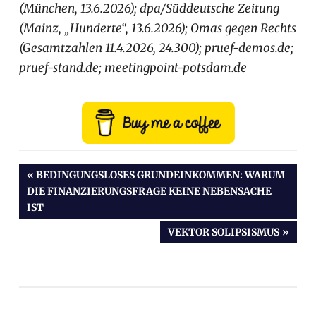
(München, 13.6.2026); dpa/Süddeutsche Zeitung
(Mainz, „Hunderte“, 13.6.2026); Omas gegen Rechts
(Gesamtzahlen 11.4.2026, 24.300); pruef-demos.de;
pruef-stand.de; meetingpoint-potsdam.de
VORHERIGER
BEDINGUNGSLOSES GRUNDEINKOMMEN: WARUM
DIE FINANZIERUNGSFRAGE KEINE NEBENSACHE
BEITRAG:
Beitragsnavigation
IST
NÄCHSTER
VEKTOR SOLIPSISMUS
BEITRAG: