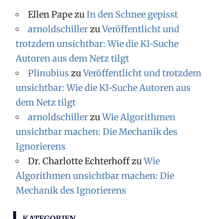
h
Ellen Pape
zu
In den Schnee gepisst
i
arnoldschiller
zu
Veröffentlicht und
v
trotzdem unsichtbar: Wie die KI-Suche
Autoren aus dem Netz tilgt
Plinubius
zu
Veröffentlicht und trotzdem
unsichtbar: Wie die KI-Suche Autoren aus
dem Netz tilgt
arnoldschiller
zu
Wie Algorithmen
unsichtbar machen: Die Mechanik des
Ignorierens
Dr. Charlotte Echterhoff
zu
Wie
Algorithmen unsichtbar machen: Die
Mechanik des Ignorierens
KATEGORIEN