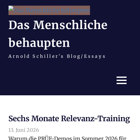
Das Menschliche
behaupten
Arnold Schiller's Blog/Essays
MENÜ
Zum
Inhalt
Sechs Monate Relevanz-Training
springen
13. Juni 2026
arnoldschiller
Allgemein
Warum die PRÜF-Demos im Sommer 2026 für