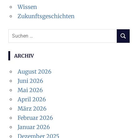
Wissen
Zukunftsgeschichten
S
S
u
U
c
C
ARCHIV
H
h
E
e
August 2026
N
n
Juni 2026
n
Mai 2026
a
April 2026
c
März 2026
h
Februar 2026
:
Januar 2026
Dezember 2025