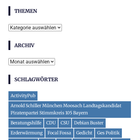
THEMEN
Themen
ARCHIV
Archiv
SCHLAGWÖRTER
ActivityPub
Arnold Schiller München Moosach Landtagskandidat
Piratenpartei Stimmkreis 105 Bayern
Beratungshilfe
CDU
CSU
Debian Buster
Erderwärmung
Focal Fossa
Gedicht
Ges Politik