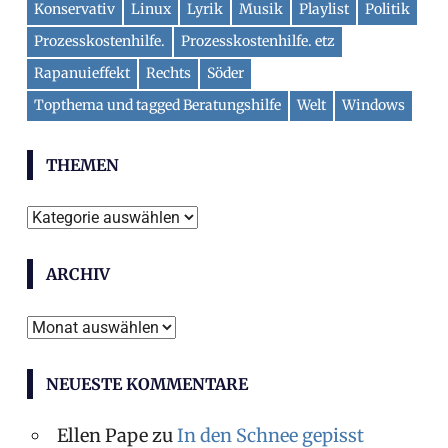
Konservativ
Linux
Lyrik
Musik
Playlist
Politik
Prozesskostenhilfe.
Prozesskostenhilfe. etz
Rapanuieffekt
Rechts
Söder
Topthema und tagged Beratungshilfe
Welt
Windows
THEMEN
Themen
ARCHIV
Archiv
NEUESTE KOMMENTARE
Ellen Pape
zu
In den Schnee gepisst