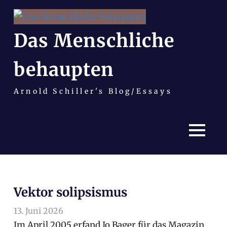
Das Menschliche
behaupten
Arnold Schiller's Blog/Essays
MENÜ
Zum
Inhalt
Vektor solipsismus
springen
13. Juni 2026
arnoldschiller
Allgemein
Im April 2005 erfand Jo Bager für das Magazin