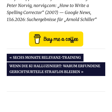
Peter Norvig, norvig.com: „How to Write a
Spelling Corrector“ (2007) — Google News,
13.6.2026: Suchergebnisse für „Arnold Schiller“
Beitragsnavigation
VORHERIGER
SECHS MONATE RELEVANZ-TRAINING
BEITRAG:
NÄCHSTER
WENN DIE KI HALLUZINIERT: WARUM ERFUNDENE
BEITRAG:
GERICHTSURTEILE STRAFLOS BLEIBEN